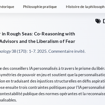
théorique
Philosophie pratique
Histoire de la philosoph
 in Rough Seas: Co-Reasoning with
Advisors and the Liberalism of Fear
nology
38 (170): 1–7. 2025. Commentaire invité.
e des conseillers IA personnalisés à travers le prisme du libér
symétries de pouvoir en jeu et soutient que la personnalisati
ion en traduisant des injustices structurelles en défis aspirat
se ensuite trois contraintes politiques pour l’IA personnalisée 
ontestabilité publique des normes opérantes et la reconnai
alisables.