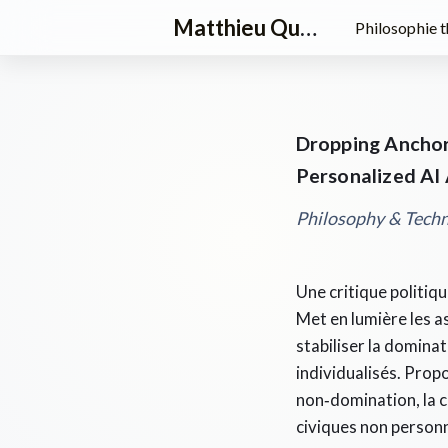
Matthieu Queloz
Philosophie 
Dropping Anchor
Personalized AI 
Philosophy & Tech
Une critique politiqu
Met en lumière les a
stabiliser la dominat
individualisés. Propo
non‑domination, la c
civiques non personn