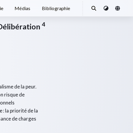
ie
Médias
Bibliographie
4
Délibération
alisme de la peur.
on risque de
ionnels
: la priorité de la
ssance de charges