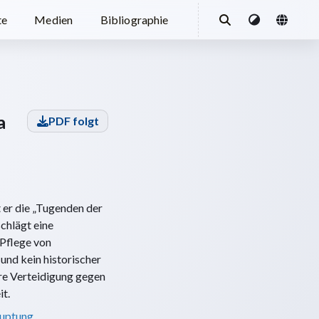
te
Medien
Bibliographie
a
PDF folgt
 er die „Tugenden der
schlägt eine
 Pflege von
und kein historischer
ere Verteidigung gegen
t.
uptung