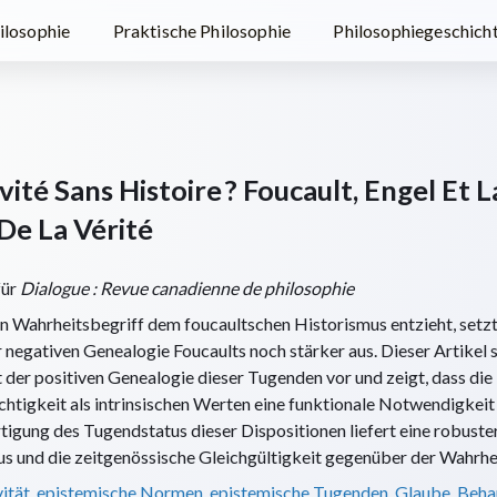
ilosophie
Praktische Philosophie
Philosophiegeschich
té Sans Histoire ? Foucault, Engel Et L
De La Vérité
für
Dialogue : Revue canadienne de philosophie
n Wahrheitsbegriff dem foucaultschen Historismus entzieht, setzt
r negativen Genealogie Foucaults noch stärker aus. Dieser Artikel 
 der positiven Genealogie dieser Tugenden vor und zeigt, dass die
htigkeit als intrinsischen Werten eine funktionale Notwendigkeit 
ertigung des Tugendstatus dieser Dispositionen liefert eine robust
s und die zeitgenössische Gleichgültigkeit gegenüber der Wahrhei
ität
,
epistemische Normen
,
epistemische Tugenden
,
Glaube
,
Beha