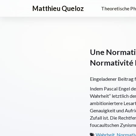
Matthieu Queloz
Theoretische Ph
Une Normativi
Normativité 
Eingeladener Beitrag 
Indem Pascal Engel de
Wahrheit“ letztlich de
ambitioniertere Lesart
Genauigkeit und Aufric
Zufall ist. Die Rechtf
foucaultschen Zynismu
Wahrheit
,
Normativ