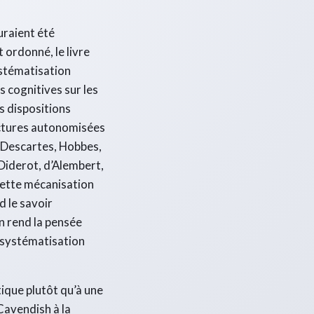
uraient été
 ordonné, le livre
ystématisation
s cognitives sur les
s dispositions
ectures autonomisées
à Descartes, Hobbes,
 Diderot, d’Alembert,
 cette mécanisation
d le savoir
on rend la pensée
la systématisation
tique plutôt qu’à une
Cavendish à la