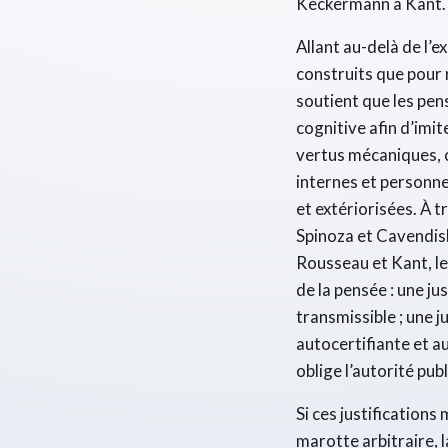
Keckermann à Kant.
Allant au-delà de l’e
construits que pour 
soutient que les pen
cognitive afin d’imi
vertus mécaniques, c
internes et personne
et extériorisées. À 
Spinoza et Cavendish
Rousseau et Kant, le 
de la pensée : une ju
transmissible ; une j
autocertifiante et au
oblige l’autorité pub
Si ces justification
marotte arbitraire, l