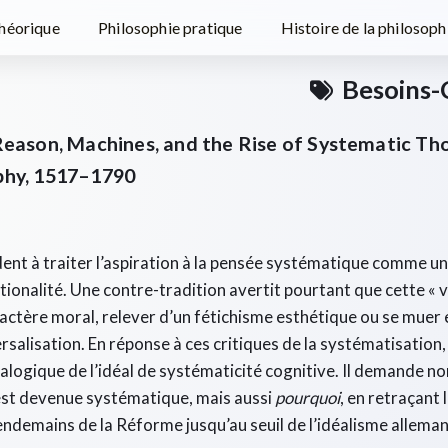
théorique
Philosophie pratique
Histoire de la philosoph
Besoins-
eason, Machines, and the Rise of Systematic Tho
phy, 1517–1790
ent à traiter l’aspiration à la pensée systématique comme u
ationalité. Une contre-tradition avertit pourtant que cette «
aractère moral, relever d’un fétichisme esthétique ou se mue
rsalisation. En réponse à ces critiques de la systématisation,
logique de l’idéal de systématicité cognitive. Il demande n
est devenue systématique, mais aussi
pourquoi
, en retraçant
 lendemains de la Réforme jusqu’au seuil de l’idéalisme allema