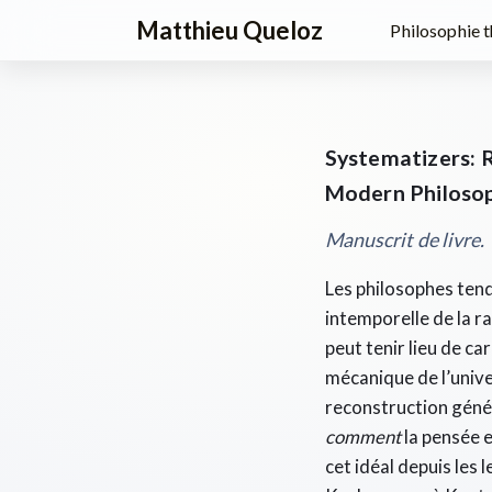
Matthieu Queloz
Philosophie 
Systematizers: R
Modern Philoso
Manuscrit de livre.
Les philosophes tend
intemporelle de la r
peut tenir lieu de c
mécanique de l’unive
reconstruction généa
comment
la pensée 
cet idéal depuis les