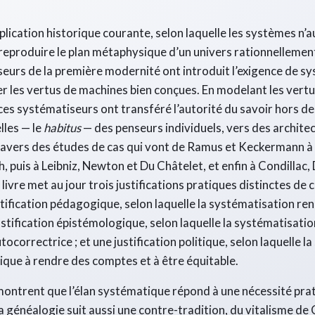
xplication historique courante, selon laquelle les systèmes n’a
reproduire le plan métaphysique d’un univers rationnellement
seurs de la première modernité ont introduit l’exigence de s
ter les vertus de machines bien conçues. En modelant les vertu
es systématiseurs ont transféré l’autorité du savoir hors de
lles — le
habitus
— des penseurs individuels, vers des archit
travers des études de cas qui vont de Ramus et Keckermann 
, puis à Leibniz, Newton et Du Châtelet, et enfin à Condillac,
livre met au jour trois justifications pratiques distinctes de
stification pédagogique, selon laquelle la systématisation ren
ustification épistémologique, selon laquelle la systématisati
tocorrectrice ; et une justification politique, selon laquelle 
lique à rendre des comptes et à être équitable.
s montrent que l’élan systématique répond à une nécessité pra
a généalogie suit aussi une contre-tradition, du vitalisme de 