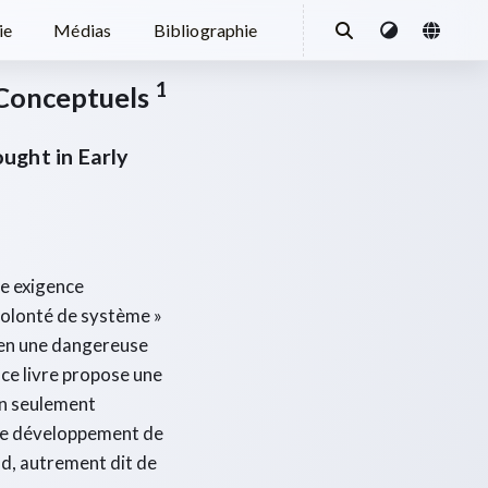
ie
Médias
Bibliographie
1
Conceptuels
ught in Early
ne exigence
 volonté de système »
r en une dangereuse
 ce livre propose une
on seulement
 le développement de
nd, autrement dit de