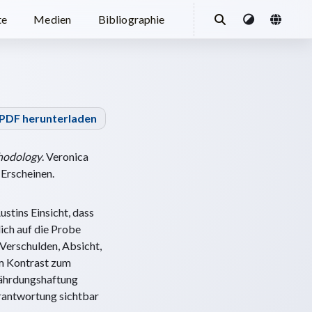
te
Medien
Bibliographie
PDF herunterladen
thodology
. Veronica
 Erscheinen.
stins Einsicht, dass
ich auf die Probe
 Verschulden, Absicht,
im Kontrast zum
fährdungshaftung
erantwortung sichtbar