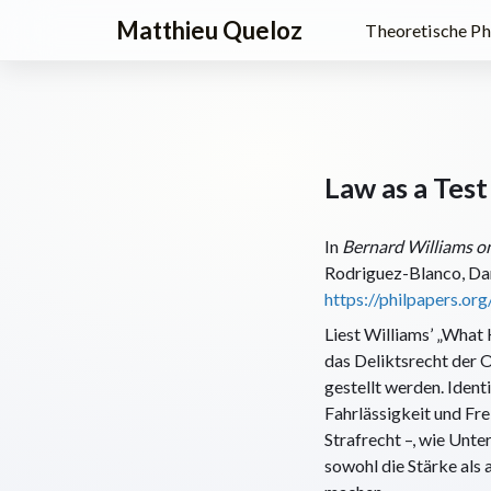
Matthieu Queloz
Theoretische Ph
Law as a Tes
In
Bernard Williams o
Rodriguez-Blanco, Dan
https://philpapers.o
Liest Williams’ „What 
das Deliktsrecht der 
gestellt werden. Ident
Fahrlässigkeit und Fr
Strafrecht –, wie Unt
sowohl die Stärke als