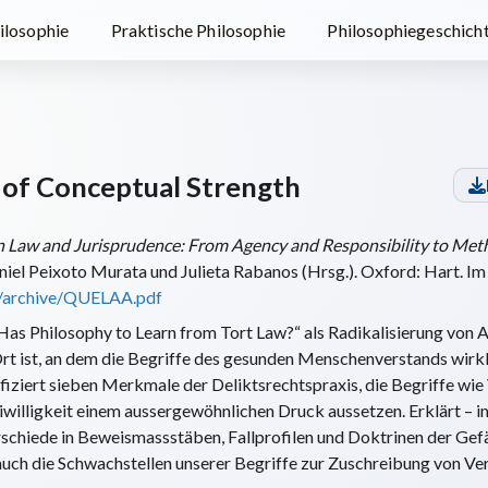
ilosophie
Praktische Philosophie
Philosophiegeschich
t of Conceptual Strength
n Law and Jurisprudence: From Agency and Responsibility to Me
iel Peixoto Murata und Julieta Rabanos (Hrsg.). Oxford: Hart. Im
rg/archive/QUELAA.pdf
Has Philosophy to Learn from Tort Law?“ als Radikalisierung von Au
Ort ist, an dem die Begriffe des gesunden Menschenverstands wirkl
ifiziert sieben Merkmale der Deliktsrechtspraxis, die Begriffe wie
eiwilligkeit einem aussergewöhnlichen Druck aussetzen. Erklärt – 
erschiede in Beweismassstäben, Fallprofilen und Doktrinen der Ge
 auch die Schwachstellen unserer Begriffe zur Zuschreibung von V