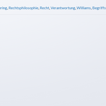
ering
,
Rechtsphilosophie
,
Recht
,
Verantwortung
,
Williams
,
Begriff