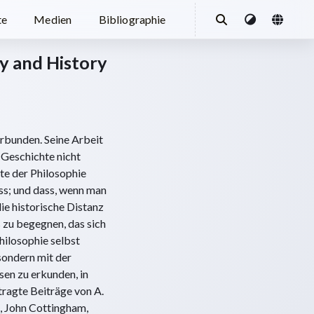
te
Medien
Bibliographie
y and History
erbunden. Seine Arbeit
 Geschichte nicht
te der Philosophie
ss; und dass, wenn man
ie historische Distanz
s zu begegnen, das sich
hilosophie selbst
 sondern mit der
sen zu erkunden, in
ragte Beiträge von A.
, John Cottingham,