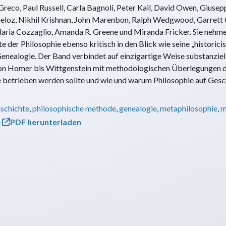
reco, Paul Russell, Carla Bagnoli, Peter Kail, David Owen, Giuse
eloz, Nikhil Krishnan, John Marenbon, Ralph Wedgwood, Garrett 
laria Cozzaglio, Amanda R. Greene und Miranda Fricker. Sie nehme
e der Philosophie ebenso kritisch in den Blick wie seine „historic
enealogie. Der Band verbindet auf einzigartige Weise substanziel
 von Homer bis Wittgenstein mit methodologischen Überlegungen 
 betrieben werden sollte und wie und warum Philosophie auf Gesc
schichte
,
philosophische methode
,
genealogie
,
metaphilosophie
,
m
e
PDF herunterladen