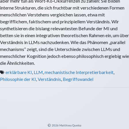
aber mehr tun als Wort‑Ko‑Okkurrenzen zu zählen: Sie bilden
interne Strukturen, die sich fruchtbar mit verschiedenen Formen
menschlichen Verstehens vergleichen lassen, etwa mit
begrifflichem, faktischem und prinzipiellem Verständnis. Wir
synthetisieren die bislang relevantesten Befunde der MI und
betten sie in einen integrativen theoretischen Rahmen ein, um über
Verständnis in LLMs nachzudenken. Wie das Phänomen „parallel
mechanisms“ zeigt, sind die Unterschiede zwischen LLMs und
menschlicher Kognition jedoch ebenso philosophisch ergiebig wie
die Ähnlichkeiten.
erklärbare KI
,
LLM
,
mechanistische Interpretierbarkeit
,
Philosophie der KI
,
Verständnis
,
Begriffswandel
2026
Matthieu Queloz